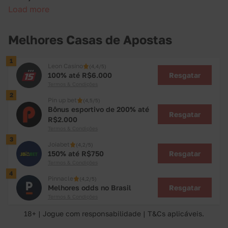
Load more
Melhores Casas de Apostas
1
Leon Casino
(4,4/5)
Resgatar
100% até R$6.000
Termos & Condições
2
Pin up bet
(4,5/5)
Bônus esportivo de 200% até
Resgatar
R$2.000
Termos & Condições
3
Joiabet
(4,2/5)
Resgatar
150% até R$750
Termos & Condições
4
Pinnacle
(4,2/5)
Resgatar
Melhores odds no Brasil
Termos & Condições
18+ | Jogue com responsabilidade | T&Cs aplicáveis.