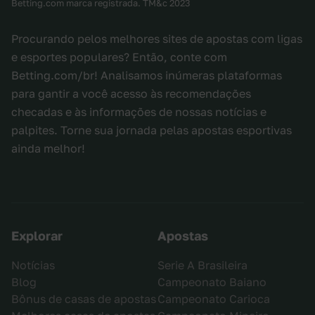
Betting.com marca registrada. TM&c 2023
Procurando pelos melhores sites de apostas com ligas
e esportes populares? Então, conte com
Betting.com/br! Analisamos inúmeras plataformas
para gantir a você acesso às recomendações
checadas e às informações de nossas notícias e
palpites. Torne sua jornada pelas apostas esportivas
ainda melhor!
Explorar
Apostas
Notícias
Serie A Brasileira
Blog
Campeonato Baiano
Bônus de casas de apostas
Campeonato Carioca