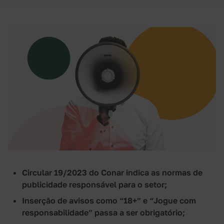
Circular 19/2023 do Conar indica as normas de
publicidade responsável para o setor;
Inserção de avisos como “18+” e “Jogue com
responsabilidade” passa a ser obrigatório;