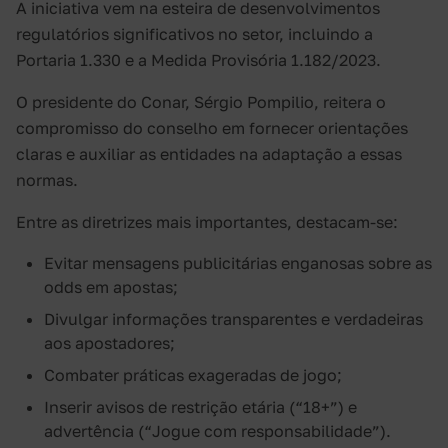
A iniciativa vem na esteira de desenvolvimentos
regulatórios significativos no setor, incluindo a
Portaria 1.330 e a Medida Provisória 1.182/2023.
O presidente do Conar, Sérgio Pompilio, reitera o
compromisso do conselho em fornecer orientações
claras e auxiliar as entidades na adaptação a essas
normas.
Entre as diretrizes mais importantes, destacam-se:
Evitar mensagens publicitárias enganosas sobre as
odds em apostas;
Divulgar informações transparentes e verdadeiras
aos apostadores;
Combater práticas exageradas de jogo;
Inserir avisos de restrição etária (“18+”) e
advertência (“Jogue com responsabilidade”).