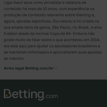
Ligia Gauri atua como jornalista e redatora de
conteúdo há mais de 10 anos, com experiência na
produção de conteúdo relevante sobre iGaming e,
agora, apostas esportivas. Ela nasceu e foi criada na
sua amada terra da garoa, São Paulo, no Brasil, e ama
futebol desde da incrível Copa de 94. Embora não
goste muito de falar sobre o que aconteceu em 2014,
ela está aqui para ajudar os apostadores brasileiros a
se manterem informados e aproveitarem suas apostas
ao máximo.
Aviso legal Betting.com/br