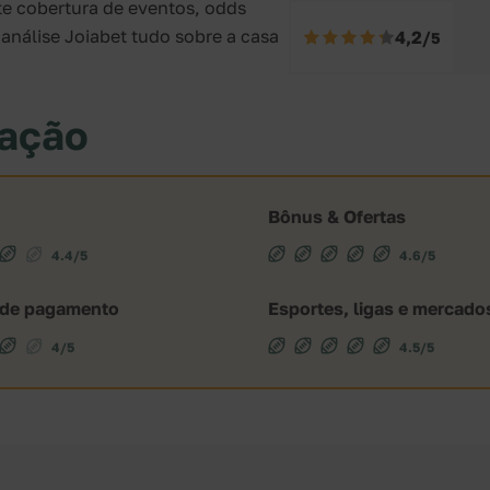
te cobertura de eventos, odds
 análise Joiabet tudo sobre a casa
4,2/
5
uação
Bônus & Ofertas
4.4/5
4.6/5
 de pagamento
Esportes, ligas e mercado
4/5
4.5/5