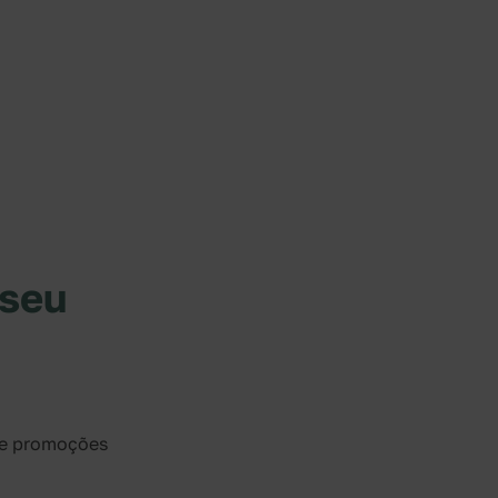
 seu
s e promoções