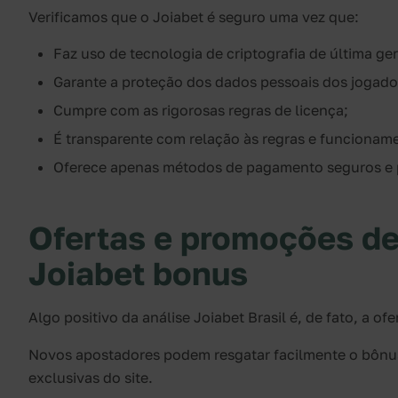
Verificamos que o Joiabet é seguro uma vez que:
Faz uso de tecnologia de criptografia de última ge
Garante a proteção dos dados pessoais dos jogado
Cumpre com as rigorosas regras de licença;
É transparente com relação às regras e funcioname
Oferece apenas métodos de pagamento seguros e 
Ofertas e promoções de
Joiabet bonus
Algo positivo da análise Joiabet Brasil é, de fato, a of
Novos apostadores podem resgatar facilmente o bônus 
exclusivas do site.