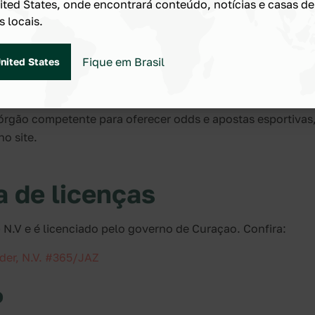
nited States, onde encontrará conteúdo, notícias e casas de
iba mais sobre licença e
s locais.
Fique em Brasil
nited States
a licença e segurança do site Joiabet apostas.
órgão competente para oferecer odds e apostas esportiva
no site.
a de licenças
.V e é licenciado pelo governo de Curaçao. Confira:
der, N.V. #365/JAZ
o