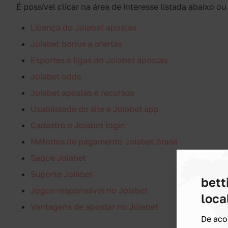
É possível clicar na área de interesse listada abaixo 
Licença do Joiabet apostas
Joiabet bonus e ofertas
Esportes e ligas do Joiabet apostas
Joiabet odds
Joiabet apostas e recursos
Usabilidade do site e Joiabet app
Cadastro e Joiabet login
Métodos de pagamento Joiabet Brasil
Saque Joiabet
Suporte Joiabet
bett
Jogue responsável no Joiabet
loca
Vantagens de apostar no Joiabet
De aco