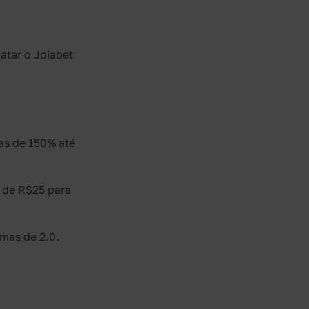
atar o Joiabet
das de 150% até
l de R$25 para
mas de 2.0.