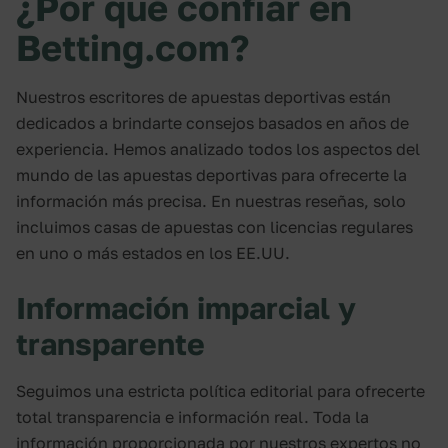
¿Por qué confiar en
Betting.com?
Nuestros escritores de apuestas deportivas están
dedicados a brindarte consejos basados en años de
experiencia. Hemos analizado todos los aspectos del
mundo de las apuestas deportivas para ofrecerte la
información más precisa. En nuestras reseñas, solo
incluimos casas de apuestas con licencias regulares
en uno o más estados en los EE.UU.
Información imparcial y
transparente
Seguimos una estricta política editorial para ofrecerte
total transparencia e información real. Toda la
información proporcionada por nuestros expertos no