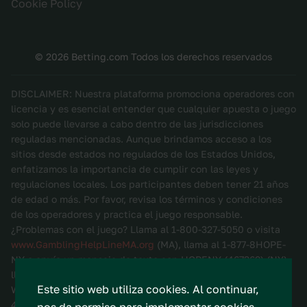
Cookie Policy
© 2026 Betting.com Todos los derechos reservados
​​DISCLAIMER:
Nuestra plataforma promociona operadores con
licencia y es esencial entender que cualquier apuesta o juego
solo puede llevarse a cabo dentro de las jurisdicciones
reguladas mencionadas. Aunque brindamos acceso a los
sitios desde estados no regulados de los Estados Unidos,
enfatizamos la importancia de cumplir con las leyes y
regulaciones locales. Los participantes deben tener 21 años
de edad o más. Por favor, revisa los términos y condiciones
de los operadores y practica el juego responsable.
¿Problemas con el juego? Llama al 1-800-327-5050 o visita
www.GamblingHelpLineMA.org
(MA), llama al 1-877-8HOPE-
NY o envía un mensaje de texto con HOPENY (467369) (NY),
llama al 1-800-GAMBLER (CO, IL, OH, MD, NJ, PA, TN, WV,
Este sitio web utiliza cookies.
Al continuar,
WY), 1-800-BETS OFF (IA), 1-800-9-WITH-IT (IN), 1-800-522-
4700 (KS), 1-877-770-STOP (LA), 1-800-270-7117 (MI), 1-888-