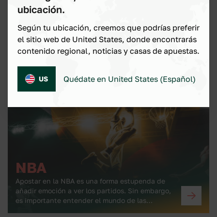
ubicación.
Según tu ubicación, creemos que podrías preferir
MLS
el sitio web de United States, donde encontrarás
contenido regional, noticias y casas de apuestas.
Si te gustan las apuestas de la MLS,
probablemente estés deseando entrar en
acción realizando apuestas en las casas de
Quédate en United States (Español)
US
apuestas deportivas de la MLS con mejor
reputación. He aquí una tabla comparativa de
nuestros mejores sitios de apuestas de la MLS
NBA
Apostar en la NBA es una forma estupenda de
añadir emoción a ver los partidos. Sin embargo,
es importante entender el mundo de las
apuestas antes de lanzarse a ellas. Elegir el