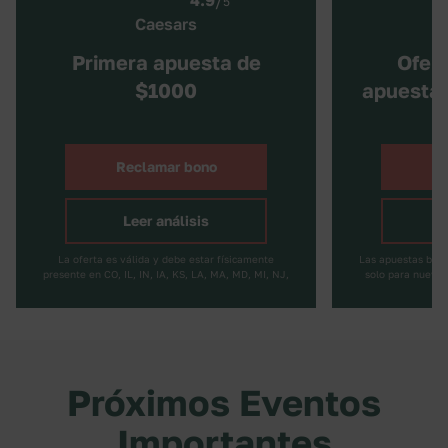
4.9
/
5
Caesars
Primera apuesta de
Ofert
$1000
apuesta 
Reclamar bono
Re
Leer análisis
L
La oferta es válida y debe estar físicamente
Las apuestas bonif
presente en CO, IL, IN, IA, KS, LA, MA, MD, MI, NJ,
solo para nuevos 
NY, OH, PA, TN, VA, WV o WY. 21+. Visita
¿Problemas de ju
Caesars.com/promos para conocer los términos
CO, DC, IL, IN, KS
completos. Sepa cuándo detenerse antes de
VA, WV, WY. Lla
comenzar.® ¿Problema con el juego? IL, MD, NJ,
mensaje de texto
OH, TN, VA, WV, PA: Si usted o alguien que conoce
al
1-800-327-505
tiene un problema con el juego, puede acceder a
apostar. Por favo
servicios de derivación y asesoramiento en caso de
Llama al 1-800-BE
Próximos Eventos
crisis llamando al 1-800-GAMBLER (1-800-426-2537
ayuda confidencia
) o MD: visite mdgamblinghelp.org o WV: visite
asociación con K
1800gambler.net; CO, WY, KS: Llame al 1-800-522-
Visita
BetMGM.c
Importantes
4700; EN: Llame al 1-800-9-CON-IT; IA: Llame al 1-
Ofertas promoc