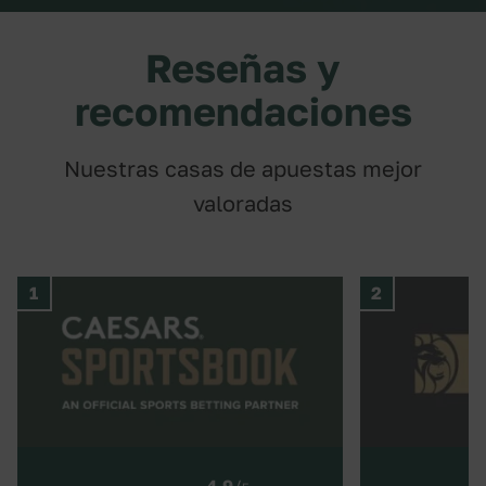
Reseñas y
recomendaciones
Nuestras casas de apuestas mejor
valoradas
1
2