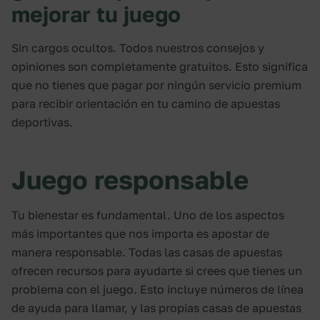
mejorar tu juego
Sin cargos ocultos. Todos nuestros consejos y
opiniones son completamente gratuitos. Esto significa
que no tienes que pagar por ningún servicio premium
para recibir orientación en tu camino de apuestas
deportivas.
Juego responsable
Tu bienestar es fundamental. Uno de los aspectos
más importantes que nos importa es apostar de
manera responsable. Todas las casas de apuestas
ofrecen recursos para ayudarte si crees que tienes un
problema con el juego. Esto incluye números de línea
de ayuda para llamar, y las propias casas de apuestas