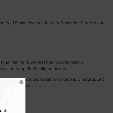
ino. Välj önskat system: M- eller R-system. Därefter kan
kvar men har blivit ersatt av Sportkrysset. I
 du vinna upp till 30 miljoner kronor.
0, 20 eller 30 kronor). Totalt finns det sex vinstgrupper:
et haft spelstopp.
 och