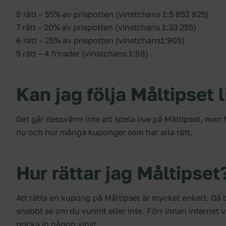
8 rätt – 55% av prispotten (vinstchans 1:5 852 925)
7 rätt – 20% av prispotten (vinstchans 1:33 255)
6 rätt – 25% av prispotten (vinstchans1:905)
5 rätt – 4 frirader (vinstchans 1:68)
Kan jag följa Måltipset 
Det går dessvärre inte att spela live på Måltipset, men
nu och hur många kuponger som har alla rätt.
Hur rättar jag Måltipset
Att rätta en kupong på Måltipset är mycket enkelt. Gå 
snabbt se om du vunnit eller inte. Förr innan internet 
pricka in någon vinst.