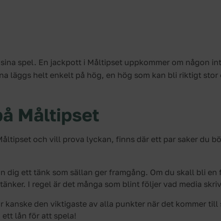
sina spel. En jackpott i Måltipset uppkommer om någon inte 
na läggs helt enkelt på hög, en hög som kan bli riktigt stor 
på Måltipset
ltipset och vill prova lyckan, finns där ett par saker du bö
 in dig ett tänk som sällan ger framgång. Om du skall bli en 
änker. I regel är det många som blint följer vad media skriv
är kanske den viktigaste av alla punkter när det kommer til
ett lån för att spela!