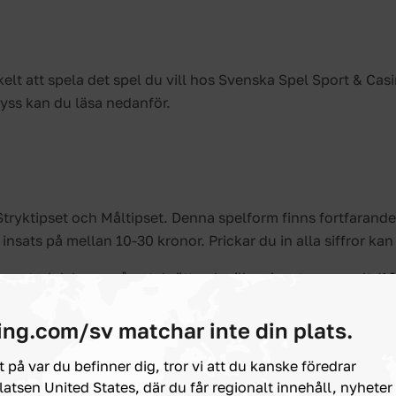
elt att spela det spel du vill hos Svenska Spel Sport & Cas
ryss kan du läsa nedanför.
Stryktipset och Måltipset. Denna spelform finns fortfarande 
insats på mellan 10-30 kronor. Prickar du in alla siffror kan
sten storlek beror på antal rätt och vilken insats man valt (1
s vinsten. Sportkryss-raden dras oftast lördagar när Stryktips
ing.com/sv matchar inte din plats.
ltipset?
 på var du befinner dig, tror vi att du kanske föredrar
atsen United States, där du får regionalt innehåll, nyheter