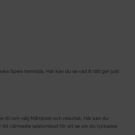
enska Spels hemsida. Här kan du se vad 8 rätt ger just
k-ID och välj Måltipset och resultat. Här kan du
er till närmaste spelombud för att se om du lyckades