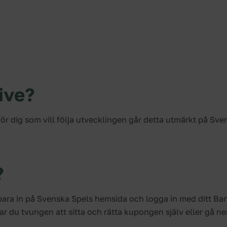
live?
 för dig som vill följa utvecklingen går detta utmärkt på Sv
?
bara in på Svenska Spels hemsida och logga in med ditt Ban
var du tvungen att sitta och rätta kupongen själv eller gå n