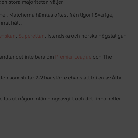
en stora majoriteten väljer.
r. Matcherna hämtas oftast från ligor i Sverige,
nnat håll.
venskan
,
Superettan
, Isländska och norska högstaligan
handlar det inte bara om
Premier League
och The
h som slutar 2-2 har större chans att bli en av åtta
nte tas ut någon inlämningsavgift och det finns heller