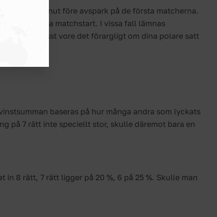
 vilket är 1 minut före avspark på de första matcherna.
 innan första matchstart. I vissa fall lämnas
god tid, för visst vore det förargligt om dina polare satt
Men vinstsumman baseras på hur många andra som lyckats
ng på 7 rätt inte speciellt stor, skulle däremot bara en
 in 8 rätt, 7 rätt ligger på 20 %, 6 på 25 %. Skulle man