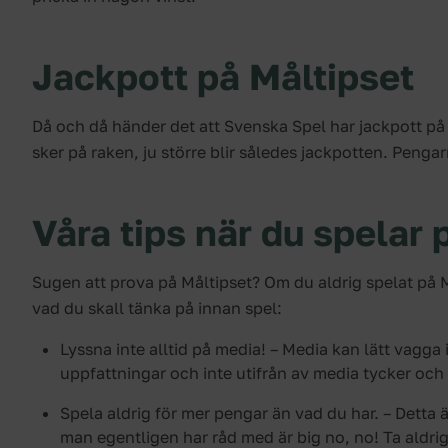
Jackpott på Måltipset
Då och då händer det att Svenska Spel har jackpott på 
sker på raken, ju större blir således jackpotten. Pengar
Våra tips när du spelar 
Sugen att prova på Måltipset? Om du aldrig spelat på Må
vad du skall tänka på innan spel:
Lyssna inte alltid på media! – Media kan lätt vagga
uppfattningar och inte utifrån av media tycker och t
Spela aldrig för mer pengar än vad du har. – Detta 
man egentligen har råd med är big no, no! Ta aldrig 