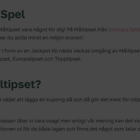
 Spel
Måltipset vara något för dig! På Måltipset från
Svenska Spe
er du alltid minst en miljon kronor!
i form av en Jackpot till nästa veckas omgång av Måltipset. 
ipset, Europatipset och Topptipset.
ltipset?
väljer att lägga en kupong då och då gör det mest för nöjes 
 kassan låter vi vara osagt men enligt vår mening kan det va
tionen ut för de båda lagen och finns det något som talar