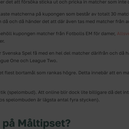
er det att försöka sticka ut och pricka in matcher som inte d
ikaste matcherna på kupongen som består av totalt 30 matche
n då och då händer det att där även tas med matcher från a
nnehöll kupongen matcher från Fotbolls EM för damer,
Alls
er.
ar Svenska Spel få med en hel del matcher därifrån och då 
eague One och League Two.
t flest bortamål som rankas högre. Detta innebär att en matc
utik (spelombud). Att online blir dock lite billigare då det i
(hos spelombuden är lägsta antal fyra stycken).
a på Måltipset?