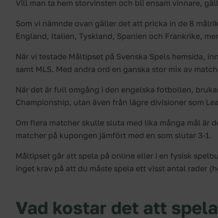
Vill man ta hem storvinsten och bli ensam vinnare, gäll
Som vi nämnde ovan gäller det att pricka in de 8 målr
England, Italien, Tyskland, Spanien och Frankrike, me
När vi testade Måltipset på Svenska Spels hemsida, i
samt MLS. Med andra ord en ganska stor mix av match
När det är full omgång i den engelska fotbollen, bruk
Championship, utan även från lägre divisioner som L
Om flera matcher skulle sluta med lika många mål är de
matcher på kupongen jämfört med en som slutar 3-1.
Måltipset går att spela på online eller i en fysisk spelb
inget krav på att du måste spela ett visst antal rader 
Vad kostar det att spel