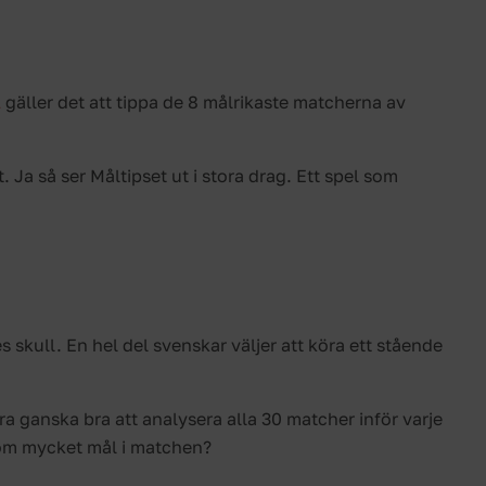
l
gäller det att tippa de 8 målrikaste matcherna av
Ja så ser Måltipset ut i stora drag. Ett spel som
skull. En hel del svenskar väljer att köra ett stående
ra ganska bra att analysera alla 30 matcher inför varje
 om mycket mål i matchen?