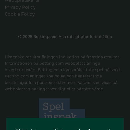
Webbplatskarta
Privacy Policy
Cookie Policy
© 2026 Betting.com Alla rättigheter förbehållna
Historiska resultat är ingen indikation på framtida resultat.
Informationen på betting.com webbplats är inga
investeringsråd. Betting.com förespråkar inte spel på sport.
Betting.com är inget spelbolag och hanterar inga
betalningar för sportspelsaktiviteter. Värden som visas på
webbplatsen har inget verkligt eller påstått värde.