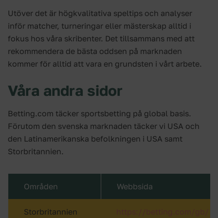
Utöver det är högkvalitativa speltips och analyser
inför matcher, turneringar eller mästerskap alltid i
fokus hos våra skribenter. Det tillsammans med att
rekommendera de bästa oddsen på marknaden
kommer för alltid att vara en grundsten i vårt arbete.
Våra andra sidor
Betting.com täcker sportsbetting på global basis.
Förutom den svenska marknaden täcker vi USA och
den Latinamerikanska befolkningen i USA samt
Storbritannien.
Områden
Webbsida
Storbritannien
https://betting.com/gb/