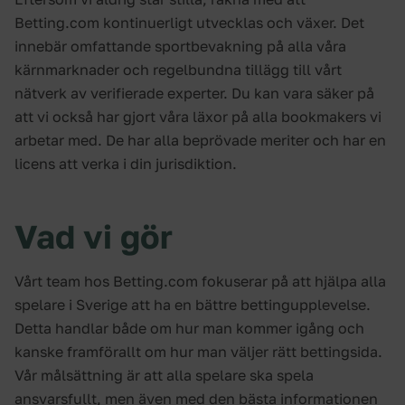
Betting.com kontinuerligt utvecklas och växer. Det
innebär omfattande sportbevakning på alla våra
kärnmarknader och regelbundna tillägg till vårt
nätverk av verifierade experter. Du kan vara säker på
att vi också har gjort våra läxor på alla bookmakers vi
arbetar med. De har alla beprövade meriter och har en
licens att verka i din jurisdiktion.
Vad vi gör
Vårt team hos Betting.com fokuserar på att hjälpa alla
spelare i Sverige att ha en bättre bettingupplevelse.
Detta handlar både om hur man kommer igång och
kanske framförallt om hur man väljer rätt bettingsida.
Vår målsättning är att alla spelare ska spela
ansvarsfullt, men även med den bästa informationen