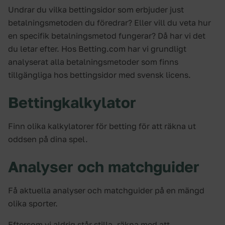
Undrar du vilka bettingsidor som erbjuder just
betalningsmetoden du föredrar? Eller vill du veta hur
en specifik betalningsmetod fungerar? Då har vi det
du letar efter. Hos Betting.com har vi grundligt
analyserat alla betalningsmetoder som finns
tillgängliga hos bettingsidor med svensk licens.
Bettingkalkylator
Finn olika kalkylatorer för betting för att räkna ut
oddsen på dina spel.
Analyser och matchguider
Få aktuella analyser och matchguider på en mängd
olika sporter.
Eftersom vi aldrig står stilla, räkna med att