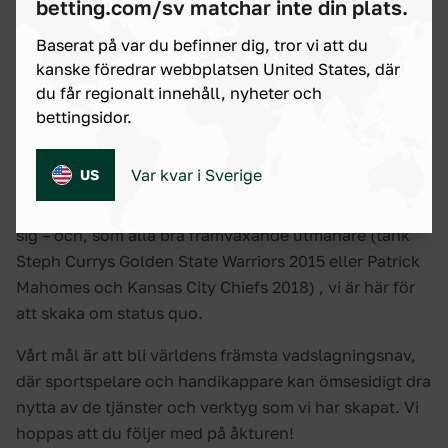
verktyg som kommer att ta betting i Sverige till nästa
betting.com/sv matchar inte din plats.
nivå. Vi hoppas att du följer med på vår resa och blir
Baserat på var du befinner dig, tror vi att du
en del av denna historia!
kanske föredrar webbplatsen United States, där
du får regionalt innehåll, nyheter och
bettingsidor.
Vart vi är på väg?
Var kvar i Sverige
US
På många sätt är detta fortfarande bara början för
Betting.com, med obegränsade möjligheter framför
sig – och, som alla bra framväxande utmanare (tänk
Steph Currys Golden State Warriors 2015 eller Patrick
Mahomes och Kansas City Chiefs 2018) , vi är här för
att skaka om status quo.
Vårt mål är att bli världens främsta vadslagningsnav,
där sportspelare och handikappare kan ömsesidigt dra
nytta av de tjänster och verktyg som vi har skapat. Vi
hoppas att du följer med på åkturen!