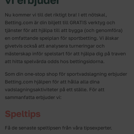
Nu kommer vi till det riktigt bra! I ett nötskal,
Betting.com är din biljett till GRATIS verktyg och
tjänster för att hjälpa till att bygga (och genomföra)
en omfattande spelplan för sportbetting. Vi älskar
givetvis också att analysera turneringar och
mästerskap inför spelstart för att hjälpa dig på traven
att hitta spelvärda odds hos bettingsidorna.
Som din one-stop shop för sportvadslagning erbjuder
Betting.com hjälpen för att hålla alla dina
vadslagningsaktiviteter på ett ställe. För att
sammanfatta erbjuder vi:
Speltips
Få de senaste speltipsen från våra tipsexperter.