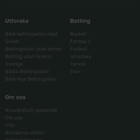
Utforska
Betting
Bäst bettingsidor med
Basket
Swish
Formel 1
Bettingsidor utan konto
Fotboll
Betting utan licens i
Ishockey
Sverige
Tennis
Bästa Bettingsidor
Trav
Bäst Nya Bettingsidor
Om oss
Ansvarsfullt spelande
Om oss
Info
Allmänna villkor