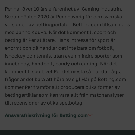
Per har över 10 års erfarenhet av iGaming industrin.
Sedan hösten 2020 är Per ansvarig för den svenska
versionen av bettingportalen Betting.com tillsammans
med Janne Kouva. När det kommer till sport och
betting är Per allätare. Hans intresse för sport är
enormt och då handlar det inte bara om fotboll,
ishockey och tennis, utan även mindre sporter som
innebandy, handboll, bandy och curling. När det
kommer till sport vet Per det mesta så har du några
frågor är det bara att höra av sig! Här på Betting.com
kommer Per framför allt producera olika former av
bettingartiklar som kan vara allt från matchanalyser
till recensioner av olika spelbolag.
Ansvarsfriskrivning för Betting.com