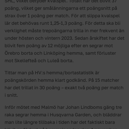
SHL, vilket betyder kvalspel. Totalt har det blivit 37
poäng, vilket ger smålänningarna ett poängsnitt på
strax över 1 poäng per match. För att slippa kvalspel
lär det behövas runt 1,25-1,3 poäng. För detta ska bli
verklighet måste trepoängarna trilla in mer frekvent än
under hösten och vintern 2023. Sedan årskiftet har det
blivit fem poäng av 12 möjliga efter en segrar mot
Örebro borta och Linköping hemma, samt förluster
mot Skellefteå och Luleå borta.
Tittar man på HV:s hemma/bortastatistik är
poängskörden hemma klart godkänd. På 15 matcher
har det trillat in 30 poäng – exakt två poäng per match
i snitt.
Inför mötet med Malmö har Johan Lindboms gäng tre
raka segrar hemma i Husqvarna Garden, och bläddrar
man lite längre tillbaka i tiden har det faktiskt bara