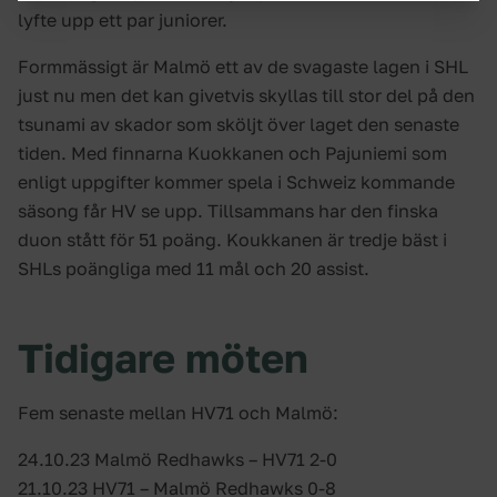
lyfte upp ett par juniorer.
Formmässigt är Malmö ett av de svagaste lagen i SHL
just nu men det kan givetvis skyllas till stor del på den
tsunami av skador som sköljt över laget den senaste
tiden. Med finnarna Kuokkanen och Pajuniemi som
enligt uppgifter kommer spela i Schweiz kommande
säsong får HV se upp. Tillsammans har den finska
duon stått för 51 poäng. Koukkanen är tredje bäst i
SHLs poängliga med 11 mål och 20 assist.
Tidigare möten
Fem senaste mellan HV71 och Malmö:
24.10.23 Malmö Redhawks – HV71 2-0
21.10.23 HV71 – Malmö Redhawks 0-8