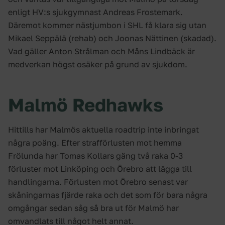
enligt HV:s sjukgymnast Andreas Frostemark.
Däremot kommer nästjumbon i SHL få klara sig utan
Mikael Seppälä (rehab) och Joonas Nättinen (skadad).
Vad gäller Anton Strålman och Måns Lindbäck är
medverkan högst osäker på grund av sjukdom.
Malmö Redhawks
Hittills har Malmös aktuella roadtrip inte inbringat
några poäng. Efter strafförlusten mot hemma
Frölunda har Tomas Kollars gäng två raka 0-3
förluster mot Linköping och Örebro att lägga till
handlingarna. Förlusten mot Örebro senast var
skåningarnas fjärde raka och det som för bara några
omgångar sedan såg så bra ut för Malmö har
omvandlats till något helt annat.