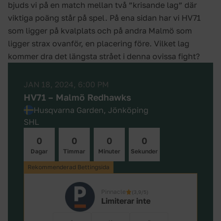
bjuds vi på en match mellan två ”krisande lag” där
viktiga poäng står på spel. På ena sidan har vi HV71
som ligger på kvalplats och på andra Malmö som
ligger strax ovanför, en placering före. Vilket lag
kommer dra det längsta strået i denna ovissa fight?
JAN 18, 2024, 6:00 PM
HV71 – Malmö Redhawks
Husqvarna Garden, Jönköping
SHL
0
0
0
0
Dagar
Timmar
Minuter
Sekunder
Rekommenderad Bettingsida
Pinnacle
(3,9/5)
Limiterar inte