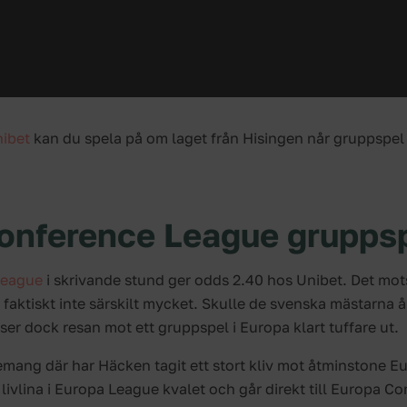
ibet
kan du spela på om laget från Hisingen når gruppspel e
Conference League grupps
League
i skrivande stund ger odds 2.40 hos Unibet. Det mot
 faktiskt inte särskilt mycket. Skulle de svenska mästarna å
r dock resan mot ett gruppspel i Europa klart tuffare ut.
mang där har Häcken tagit ett stort kliv mot åtminstone E
ivlina i Europa League kvalet och går direkt till Europa C