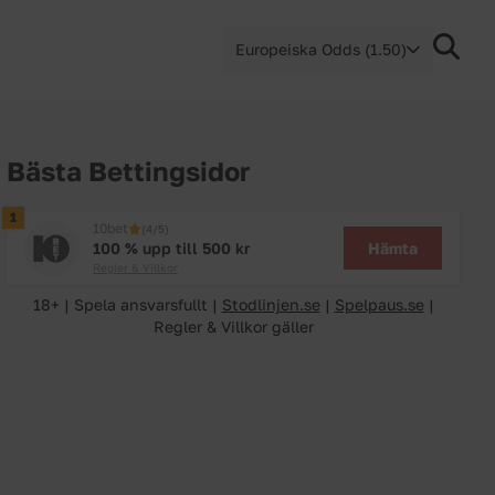
Europeiska Odds (1.50)
Bästa Bettingsidor
1
10bet
(4/5)
Hämta
100 % upp till 500 kr
Regler & Villkor
18+ | Spela ansvarsfullt |
Stodlinjen.se
|
Spelpaus.se
|
Regler & Villkor gäller