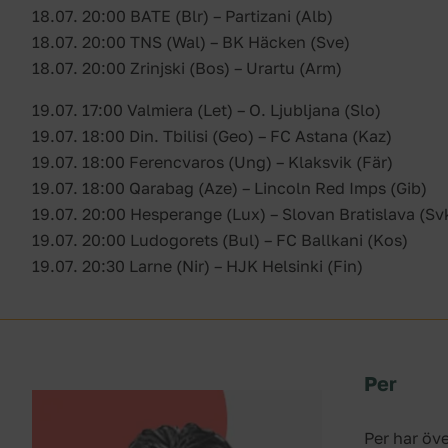
18.07. 20:00 BATE (Blr) – Partizani (Alb)
18.07. 20:00 TNS (Wal) – BK Häcken (Sve)
18.07. 20:00 Zrinjski (Bos) – Urartu (Arm)
19.07. 17:00 Valmiera (Let) – O. Ljubljana (Slo)
19.07. 18:00 Din. Tbilisi (Geo) – FC Astana (Kaz)
19.07. 18:00 Ferencvaros (Ung) – Klaksvik (Fär)
19.07. 18:00 Qarabag (Aze) – Lincoln Red Imps (Gib)
19.07. 20:00 Hesperange (Lux) – Slovan Bratislava (Sv
19.07. 20:00 Ludogorets (Bul) – FC Ballkani (Kos)
19.07. 20:30 Larne (Nir) – HJK Helsinki (Fin)
Per
Per har öv