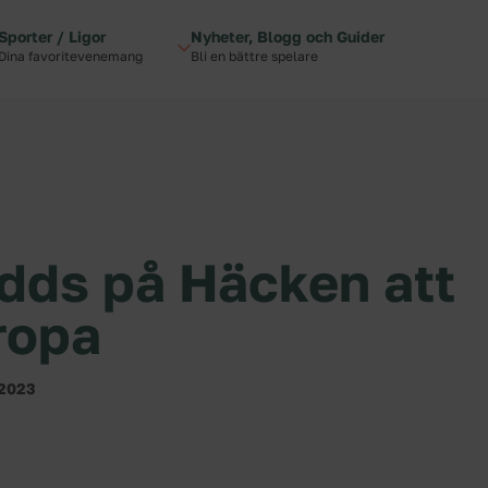
Sporter / Ligor
Nyheter, Blogg och Guider
Dina favoritevenemang
Bli en bättre spelare
Odds på Häcken att
ropa
 2023