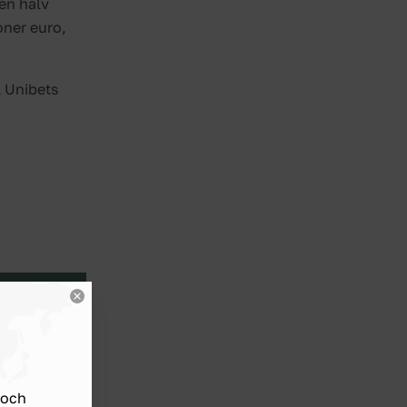
en halv
oner euro,
l Unibets
 och