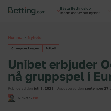
Hoppa till innehåll
Bästa Bettingsidor
Recensioner av bettingsidor
Hemma
•
Nyheter
Champions League
Fotboll
Unibet erbjuder 
nå gruppspel i Eu
Publicerad den
juli 3, 2023
Uppdaterad den
september 27,
Skrivet av
Per