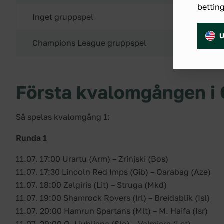
betting
Inget gruppspel
U
Champions League gruppspel
Första kvalomgången i
Så spelas kvalomgång 1:
Runda 1
11.07. 17:00 Urartu (Arm) – Zrinjski (Bos)
11.07. 17:30 Lincoln Red Imps (Gib) – Qarabag (Aze)
11.07. 18:00 Zalgiris (Lit) – Struga (Mkd)
11.07. 19:00 Shamrock Rovers (Irl) – Breidablik (Isl)
11.07. 20:00 Hamrun Spartans (Mlt) – M. Haifa (Isr)
11.07. 20:00 O. Ljubljana (Slo) – Valmiera (Let)