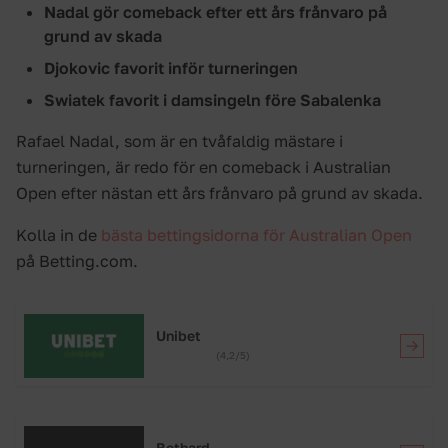
Nadal gör comeback efter ett års frånvaro på
grund av skada
Djokovic favorit inför turneringen
Swiatek favorit i damsingeln före Sabalenka
Rafael Nadal, som är en tvåfaldig mästare i
turneringen, är redo för en comeback i Australian
Open efter nästan ett års frånvaro på grund av skada.
Kolla in de
bästa bettingsidorna för Australian Open
på Betting.com.
Unibet
(4,2/5)
Bethard