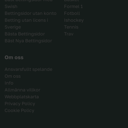
Swish
Formel 1
Bettingsidor utan konto
Fotboll
Betting utan licens i
Ishockey
Sverige
Tennis
Bästa Bettingsidor
Trav
Bäst Nya Bettingsidor
Om oss
Ansvarsfullt spelande
Om oss
Info
Allmänna villkor
Webbplatskarta
Privacy Policy
Cookie Policy