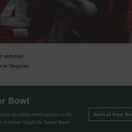
rattfylleri
erar fängelse
er Bowl
amlat de bästa bettingsidorna för
Spela på Super Bow
or vi håller högst för Super Bowl