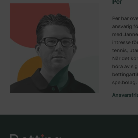
Per
Per har öv
ansvarig f
med Janne 
intresse fö
tennis, ut
När det kom
höra av si
bettingarti
spelbolag.
Ansvarsfri