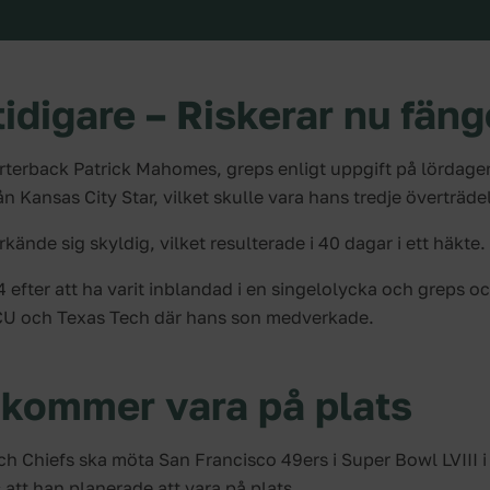
tidigare – Riskerar nu fän
uarterback Patrick Mahomes, greps enligt uppgift på lördage
n Kansas City Star, vilket skulle vara hans tredje överträde
rkände sig skyldig, vilket resulterade i 40 dagar i ett häkte.
4 efter att ha varit inblandad i en singelolycka och greps o
TCU och Texas Tech där hans son medverkade.
kommer vara på plats
Chiefs ska möta San Francisco 49ers i Super Bowl LVIII i
att han planerade att vara på plats.