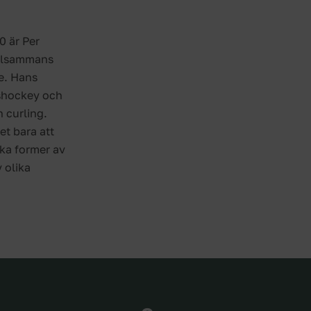
0 är Per
illsammans
re. Hans
ishockey och
 curling.
et bara att
ika former av
 olika