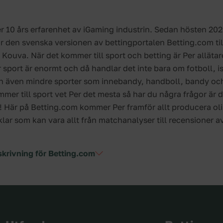
er 10 års erfarenhet av iGaming industrin. Sedan hösten 202
ör den svenska versionen av bettingportalen Betting.com t
Kouva. När det kommer till sport och betting är Per alläta
r sport är enormt och då handlar det inte bara om fotboll, 
an även mindre sporter som innebandy, handboll, bandy och
mer till sport vet Per det mesta så har du några frågor är d
g! Här på Betting.com kommer Per framför allt producera ol
klar som kan vara allt från matchanalyser till recensioner av
skrivning för Betting.com