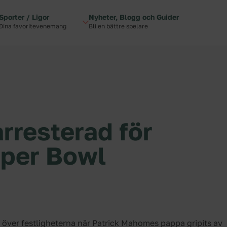
Sporter / Ligor
Nyheter, Blogg och Guider
Dina favoritevenemang
Bli en bättre spelare
resterad för
Super Bowl
 över festligheterna när Patrick Mahomes pappa gripits av