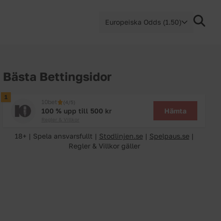
Europeiska Odds (1.50)
Bästa Bettingsidor
1
10bet
(4/5)
Hämta
100 % upp till 500 kr
Regler & Villkor
18+ | Spela ansvarsfullt |
Stodlinjen.se
|
Spelpaus.se
|
Regler & Villkor gäller