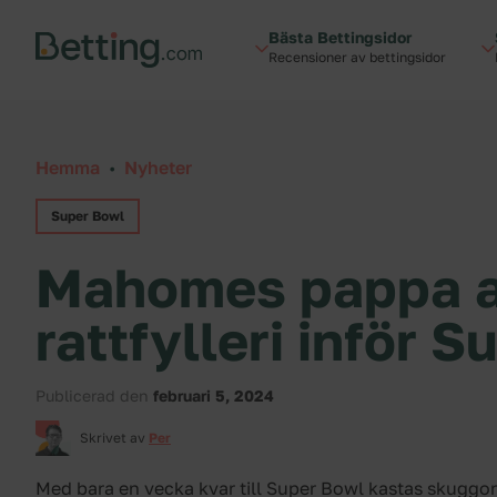
Hoppa till innehåll
Bästa Bettingsidor
Recensioner av bettingsidor
Hemma
•
Nyheter
Super Bowl
Mahomes pappa ar
rattfylleri inför 
Publicerad den
februari 5, 2024
Skrivet av
Per
Med bara en vecka kvar till Super Bowl kastas skuggor