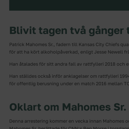
Blivit tagen två gånger 
Patrick Mahomes Sr., fadern till Kansas City Chiefs q
för att ha kört alkoholpåverkad, enligt Jesse Newell frå
Han åtalades för sitt andra fall av rattfylleri 2018 och e
Han ställdes också inför anklagelser om rattfylleri 199
för offentlig berusning under en match 2016 mellan 
Oklart om Mahomes Sr. 
Denna arrestering kommer en vecka innan Mahomes och 
Mahomes Sr. berättade för CNN:s Ben Morse i torsdags 