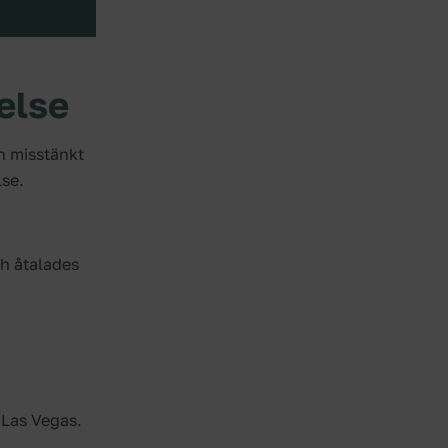
gelse
n misstänkt
lse.
ch åtalades
 Las Vegas.