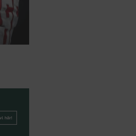
l här!