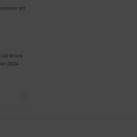
 kommer att
l på Brock
owl 2024