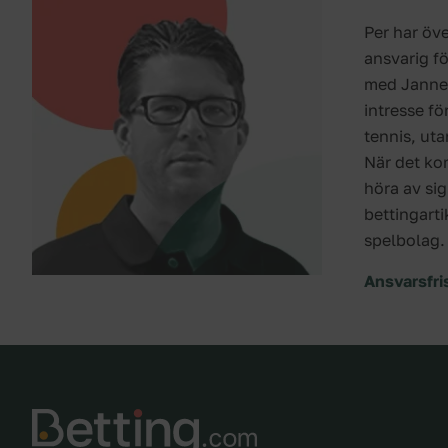
Per har öv
ansvarig f
med Janne 
intresse fö
tennis, ut
När det kom
höra av si
bettingarti
spelbolag.
Ansvarsfri