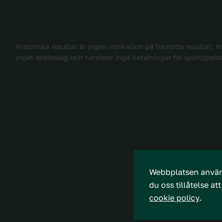
Historiska resultat är ingen indikation på framtida resultat.
inget spelbolag och hanterar inga betalningar för sportspelsa
Webbplatsen använ
du oss tillåtelse at
cookie policy
.