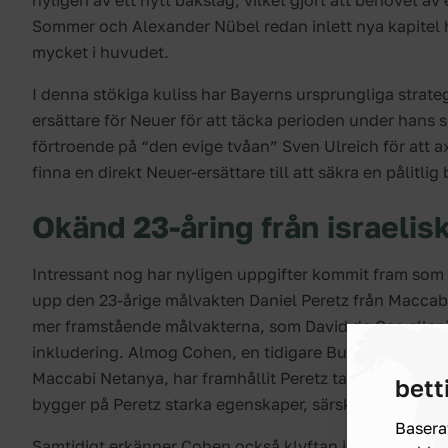
nyligen av ett nytt bakslag, vilket gjort att behovet av
Sommer och Alexander Nübel redan inlett nya kapitel hos
mycket i huvudet.
I denna stökiga kuliss har Bayerns ursprungliga strate
ersättare för Neuer för att täcka perioden under hans s
förtroende på “den evige tvåan” Sven Ulreich för att ax
finna en direkt Neuer-ersättare till att säkra en pålitli
Okänd 23-åring från israelisk
Intressant nog har nyligen uppgifter kommit fram som 
upp den 23-årige målvakten Daniel Peretz från Maccabi
mer framstående målvakterna, som David de Gea eller
inkludering. Almog Cohen, en tidigare Bundesliga-spel
Maccabi Netanya, har framhållit Peretz talang och d
bett
bygger på Peretz starka egenskaper, särskilt hans refle
Baserat
Samtidigt erkänner Cohen också klyftan i kvalitet, inte