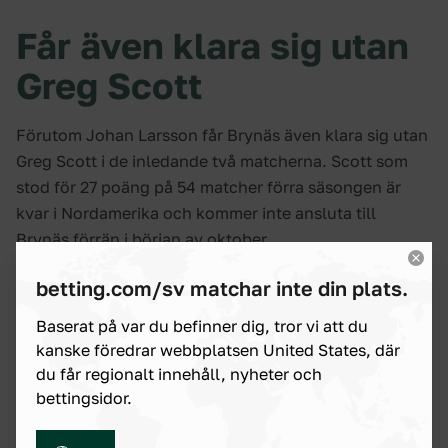
Får även klara sig utan
Greg Scott
Förutom Johan Larsson får Brynäs även klara sig utan
Greg Scott i de inledande två matcherna. Scott som
stod för 27 poäng på 54 matcher förra säsongen är
kvar i Nordamerika och kommer inte ansluta till
Brynäs förrän i början av oktober.
betting.com/sv matchar inte din plats.
Brynäs favoriter i
Baserat på var du befinner dig, tror vi att du
Hockeyallsvenskan
kanske föredrar webbplatsen United States, där
du får regionalt innehåll, nyheter och
bettingsidor.
Inför seriepremiären nästa fredag har spelbolagen
Brynäs som knappa favoriter i Hockeyallsvenskan. Ett