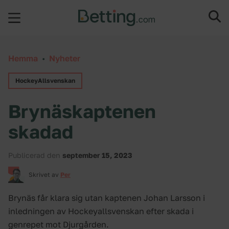
Hoppa till innehåll
Hemma
•
Nyheter
HockeyAllsvenskan
Brynäskaptenen
skadad
Publicerad den
september 15, 2023
Skrivet av
Per
Brynäs får klara sig utan kaptenen Johan Larsson i
inledningen av Hockeyallsvenskan efter skada i
genrepet mot Djurgården.