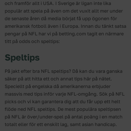
och framför allt i USA. I Sverige är ligan inte lika
populär att spela på även om det vuxit allt mer under
de senaste åren då media börjat få upp ögonen för
amerikansk fotboll även i Europa. Innan du tänkt satsa
pengar på NFL har vi på betting.com tagit en närmare
titt på odds och speltips:
Speltips
På jakt efter bra NFL speltips? Då kan du vara ganska
säker på att hitta ett och annat tips här på nätet.
Speciellt på engelska då amerikanerna erbjuder
massvis med tips inför varje NFL-omgång. Sök på NFL
picks och vi kan garantera dig att du får upp ett helt
flöde ned NFL speltips. De mest populära speltipsen
på NFL är över/under-spel på antal poäng i en match
totalt eller för ett enskilt lag, samt asian handicap.