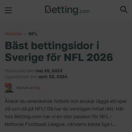
Hoppa till innehåll
Hemma
•
NFL
Bäst bettingsidor i
Sverige för NFL 2026
Publicerad den
maj 20, 2022
Uppdaterad den
april 22, 2024
Skrivet av
Per
Älskar du amerikansk fotboll och brukar lägga ett spel
då och då på NFL? Då har du verkligen hittat rätt. Här
hos Betting.com har vi en stor passion för NFL –
National Footbaall League, världens bästa liga i
amerikansk fotboll. Kolla in vår lista över bäst