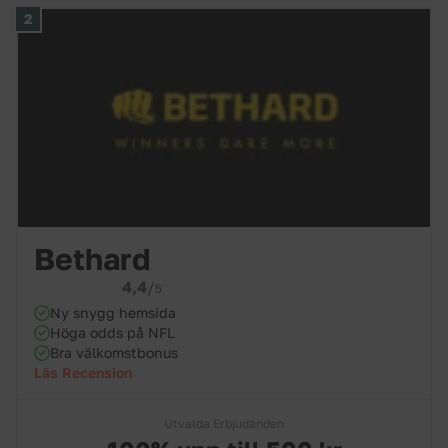
2
Bethard
4,4
/
5
Ny snygg hemsida
Höga odds på NFL
Bra välkomstbonus
Läs Recension
Utvalda Erbjudanden