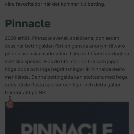
våra favoritsidor när det kommer till betting.
Pinnacle
2020 erhöll Pinnacle svensk spellicens, och sedan
dess har bettingsidan fört en ganska anonym tillvaro
på den svenska marknaden. I alla fall bland vardagliga
svenska spelare. Hos de lite mer inbitna som jagar
höga odds och inga begränsningar är Pinnalce desto
mer kända. Denna bettingsida kan stoltsera med höga
odds på de flesta sporter och ligor och detta gäller
framför allt på NFL.