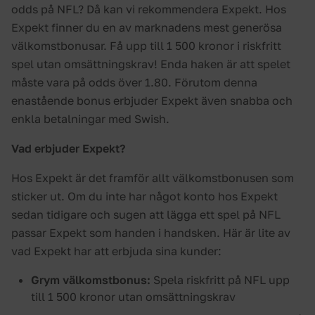
odds på NFL? Då kan vi rekommendera Expekt. Hos
Expekt finner du en av marknadens mest generösa
välkomstbonusar. Få upp till 1 500 kronor i riskfritt
spel utan omsättningskrav! Enda haken är att spelet
måste vara på odds över 1.80. Förutom denna
enastående bonus erbjuder Expekt även snabba och
enkla betalningar med Swish.
Vad erbjuder Expekt?
Hos Expekt är det framför allt välkomstbonusen som
sticker ut. Om du inte har något konto hos Expekt
sedan tidigare och sugen att lägga ett spel på NFL
passar Expekt som handen i handsken. Här är lite av
vad Expekt har att erbjuda sina kunder:
Grym välkomstbonus:
Spela riskfritt på NFL upp
till 1 500 kronor utan omsättningskrav