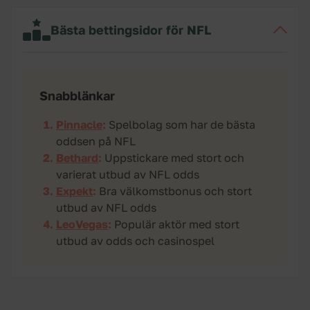
bettingsidor för NFL.
Bästa bettingsidor för NFL
Snabblänkar
Pinnacle
:
Spelbolag som har de bästa
oddsen på NFL
Bethard
:
Uppstickare med stort och
varierat utbud av NFL odds
Expekt
:
Bra välkomstbonus och stort
utbud av NFL odds
LeoVegas
:
Populär aktör med stort
utbud av odds och casinospel