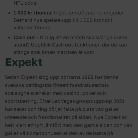
NFL odds
1 000 kr i bonus:
Inget konto? Just nu erbjuder
Bethard nya spelare upp till 1 000 kronor i
välkomstbonus.
Cash out
– Orolig att en match ska svänga i sista
stund? Upptäck Cash out-funktionen där du kan
stänga spel innan matchen är slut!
Expekt
Sedan Expekt slog upp portarna 1999 har denna
svenska bettingsida försett hundratusentals
spelsugna svenskar med casino, poker och
sportsbetting. Efter LeoVegas groups uppköp 2021
har saker och ting börjat falla på plats vad gäller
utseende och funktionalitet på sidan. Nya Expekt är
helt klart ett lyft jämfört med den gamla sidan och vad
gäller välkomstbonusen är den av de bästa på