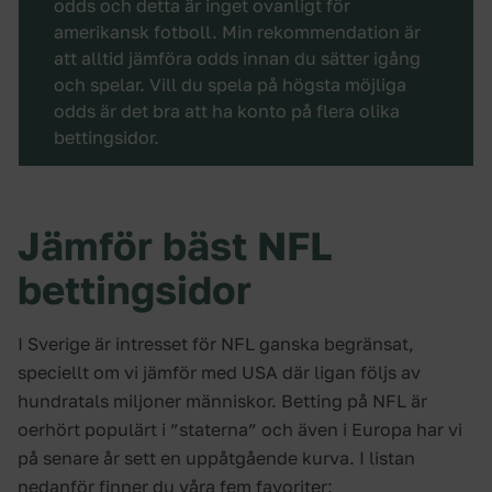
odds och detta är inget ovanligt för
amerikansk fotboll. Min rekommendation är
att alltid jämföra odds innan du sätter igång
och spelar. Vill du spela på högsta möjliga
odds är det bra att ha konto på flera olika
bettingsidor.
Jämför bäst NFL
bettingsidor
I Sverige är intresset för NFL ganska begränsat,
speciellt om vi jämför med USA där ligan följs av
hundratals miljoner människor. Betting på NFL är
oerhört populärt i ”staterna” och även i Europa har vi
på senare år sett en uppåtgående kurva. I listan
nedanför finner du våra fem favoriter: