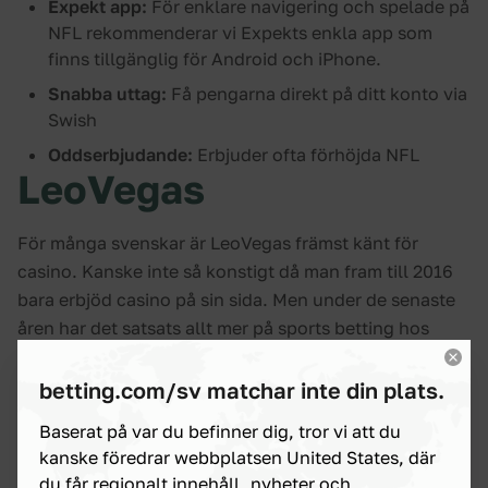
Expekt app:
För enklare navigering och spelade på
NFL rekommenderar vi Expekts enkla app som
finns tillgänglig för Android och iPhone.
Snabba uttag:
Få pengarna direkt på ditt konto via
Swish
Oddserbjudande:
Erbjuder ofta förhöjda NFL
LeoVegas
För många svenskar är LeoVegas främst känt för
casino. Kanske inte så konstigt då man fram till 2016
bara erbjöd casino på sin sida. Men under de senaste
åren har det satsats allt mer på sports betting hos
LeoVegas och tittar man på dagens utbud är det i
klass med Unibet och Expekts. Oddsleverantören
betting.com/sv matchar inte din plats.
LeoVegas använder sig av är Kambi, en av världens
Baserat på var du befinner dig, tror vi att du
största oddsleverantör. När det kommer till spel på
kanske föredrar webbplatsen United States, där
NFL ligger LeoVegas i klass med de allra bästa på
du får regionalt innehåll, nyheter och