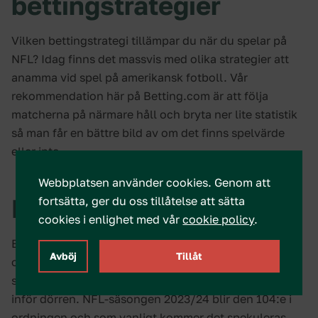
bettingstrategier
Vilken bettingstrategi tillämpar du när du spelar på
NFL? Idag finns det massvis med olika strategier att
anamma vid spel på amerikansk fotboll. Vår
rekommendation här på Betting.com är att följa
matcherna på närmare håll och bryta ner lite statistik
så man får en bättre bild av om det finns spelvärde
eller inte.
Webbplatsen använder cookies.
Genom att
NFL säsongen 2023/24
fortsätta, ger du oss tillåtelse att sätta
cookies i enlighet med vår
cookie policy
.
Efter Super Bowl finalen mellan Philadelphia Eagles
Avböj
Tillåt
och Kansas City Chiefs, där Chiefs drog det längsta
strået genom att vinna med 38-35 står en ny säsong
inför dörren. NFL-säsongen 2023/24 blir den 104:e i
ordningen och som vanligt kommer det spekuleras