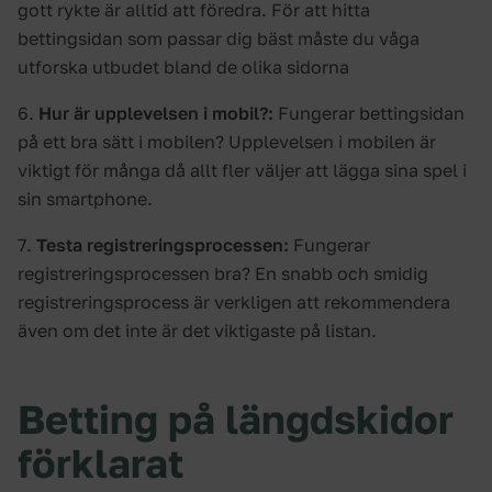
gott rykte är alltid att föredra. För att hitta
bettingsidan som passar dig bäst måste du våga
utforska utbudet bland de olika sidorna
6.
Hur är upplevelsen i mobil?:
Fungerar bettingsidan
på ett bra sätt i mobilen? Upplevelsen i mobilen är
viktigt för många då allt fler väljer att lägga sina spel i
sin smartphone.
7.
Testa registreringsprocessen:
Fungerar
registreringsprocessen bra? En snabb och smidig
registreringsprocess är verkligen att rekommendera
även om det inte är det viktigaste på listan.
Betting på längdskidor
förklarat