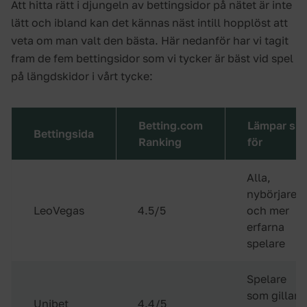
Att hitta rätt i djungeln av bettingsidor på nätet är inte
lätt och ibland kan det kännas näst intill hopplöst att
veta om man valt den bästa. Här nedanför har vi tagit
fram de fem bettingsidor som vi tycker är bäst vid spel
på längdskidor i vårt tycke:
Betting.com
Lämpar sig
Bettingsida
Ranking
för
Alla,
nybörjare
LeoVegas
4.5/5
och mer
erfarna
spelare
Spelare
som gillar
Unibet
4.4/5