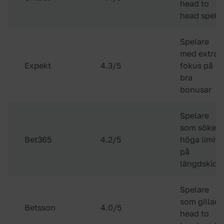
head to
head spel
Spelare
med extra
Expekt
4.3/5
fokus på
bra
bonusar
Spelare
som söker
Bet365
4.2/5
höga limits
på
längdskido
Spelare
som gillar
Betsson
4.0/5
head to