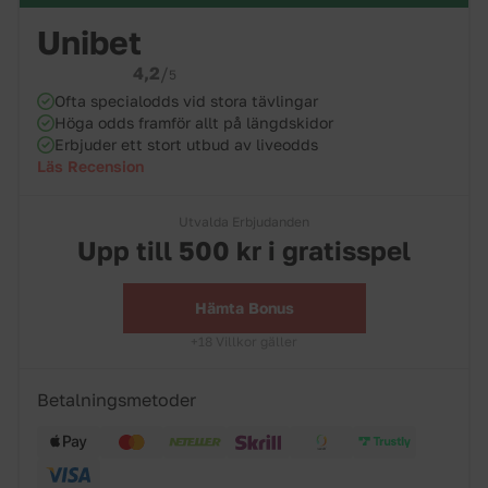
Unibet
4,2
/
5
Ofta specialodds vid stora tävlingar
Höga odds framför allt på längdskidor
Erbjuder ett stort utbud av liveodds
Läs Recension
Utvalda Erbjudanden
Upp till 500 kr i gratisspel
Hämta Bonus
+18 Villkor gäller
Betalningsmetoder