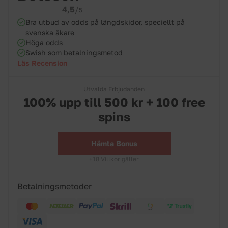
4,5
/
5
Bra utbud av odds på längdskidor, speciellt på
svenska åkare
Höga odds
Swish som betalningsmetod
Läs Recension
Utvalda Erbjudanden
100% upp till 500 kr + 100 free
spins
Hämta Bonus
+18 Villkor gäller
Betalningsmetoder