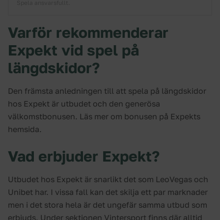
Spela ansvarsfullt.
Varför rekommenderar
Expekt vid spel på
längdskidor?
Den främsta anledningen till att spela på längdskidor
hos Expekt är utbudet och den generösa
välkomstbonusen. Läs mer om bonusen på Expekts
hemsida.
Vad erbjuder Expekt?
Utbudet hos Expekt är snarlikt det som LeoVegas och
Unibet har. I vissa fall kan det skilja ett par marknader
men i det stora hela är det ungefär samma utbud som
erbjuds. Under sektionen Vintersport finns där alltid