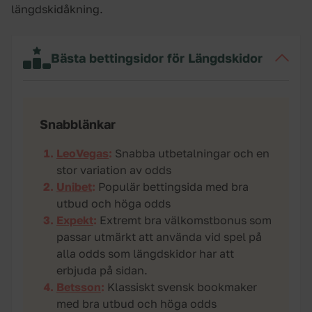
längdskidåkning.
Bästa bettingsidor för Längdskidor
Snabblänkar
LeoVegas
:
Snabba utbetalningar och en
stor variation av odds
Unibet
:
Populär bettingsida med bra
utbud och höga odds
Expekt
:
Extremt bra välkomstbonus som
passar utmärkt att använda vid spel på
alla odds som längdskidor har att
erbjuda på sidan.
Betsson
:
Klassiskt svensk bookmaker
med bra utbud och höga odds