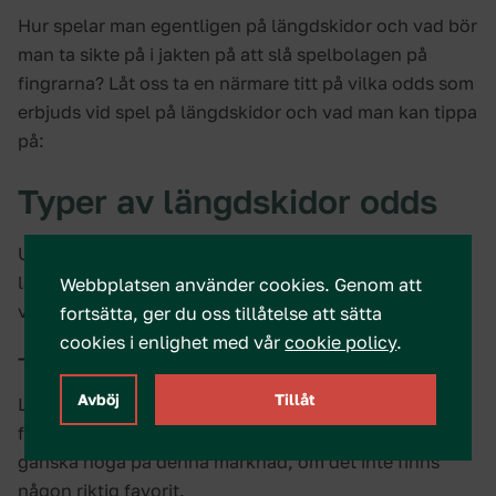
Hur spelar man egentligen på längdskidor och vad bör
man ta sikte på i jakten på att slå spelbolagen på
fingrarna? Låt oss ta en närmare titt på vilka odds som
erbjuds vid spel på längdskidor och vad man kan tippa
på:
Typer av längdskidor odds
Utbudet av oddsmarknader på “mindre” sporter som
längdskidor är ganska begränsat. Här listar vi de
Webbplatsen använder cookies.
Genom att
vanligaste odds och speltipsen på längdskidor:
fortsätta, ger du oss tillåtelse att sätta
cookies i enlighet med vår
cookie policy
.
– Outrights – Vinnare
Avböj
Tillåt
Lägg ett spel på vinnare av ett lopp. Vilken skidåkare
får ställa sig längst upp på pallen. Ofta är oddsen
ganska höga på denna marknad, om det inte finns
någon riktig favorit.