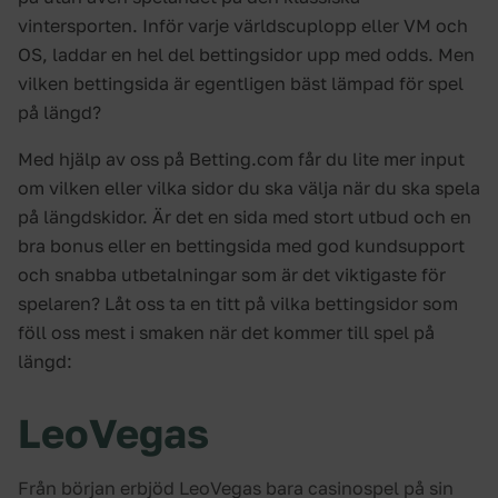
vintersporten. Inför varje världscuplopp eller VM och
OS, laddar en hel del bettingsidor upp med odds. Men
vilken bettingsida är egentligen bäst lämpad för spel
på längd?
Med hjälp av oss på Betting.com får du lite mer input
om vilken eller vilka sidor du ska välja när du ska spela
på längdskidor. Är det en sida med stort utbud och en
bra bonus eller en bettingsida med god kundsupport
och snabba utbetalningar som är det viktigaste för
spelaren? Låt oss ta en titt på vilka bettingsidor som
föll oss mest i smaken när det kommer till spel på
längd:
LeoVegas
Från början erbjöd LeoVegas bara casinospel på sin