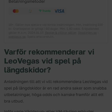
Betalningsmetoder
18+. Gäller nya spelare vid första insättningen. Min. insättning 100
kr. Gratisspelet är giltigt i 60 dagar. Min. 1,80 odds. Erbjudandet
gäller fr.o.m. 2024.01.17.
Regler & villkor gäller
.
Stodlinjen.se
–
spelpaus.se
. Spela ansvarsfullt.
Varför rekommenderar vi
LeoVegas vid spel på
längdskidor?
Anledningen till att vi vill rekommendera LeoVegas vid
spel på längdskidor är en rad andra saker som snabba
utbetalningar, höga odds och kanske framför allt ett
bra utbud.
Inför varje Världscup- eller VM-tävling erbjuder