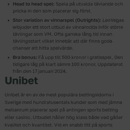
Head to head spel:
Spela på utvalda tävlande och
pricka in den som placerar sig först.
Stor variation av vinnarspel (Outrights):
LeoVegas
erbjuder ett stort utbud av vinnarodds inför större
tävlingar som VM. Ofta ganska lång tid innan
tävlingsstart vilket innebär att där finns goda
chanser att hitta spelvärde.
Bra bonus:
Få upp till 500 kronor i gratisspel. Den
tidigare låg på klart sämre 100 kronor. Uppdaterat
från den 17 januari 2024.
Unibet
Unibet är en av de mest populära bettingsidorna i
Sverige med hundratusentals kunder som med jämna
mellanrum placerar spel på antingen sports betting
eller casino. Utbudet håller hög klass både vad gäller
kvalitet och kvantitet. Vid en snabb titt på sports