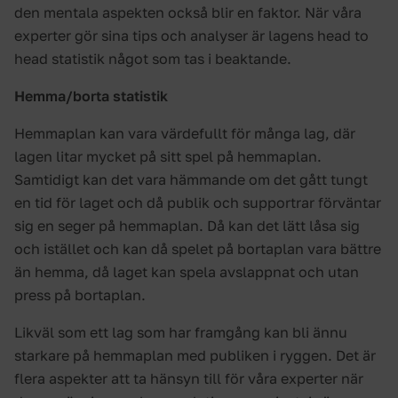
den mentala aspekten också blir en faktor. När våra
experter gör sina tips och analyser är lagens head to
head statistik något som tas i beaktande.
Hemma/borta statistik
Hemmaplan kan vara värdefullt för många lag, där
lagen litar mycket på sitt spel på hemmaplan.
Samtidigt kan det vara hämmande om det gått tungt
en tid för laget och då publik och supportrar förväntar
sig en seger på hemmaplan. Då kan det lätt låsa sig
och istället och kan då spelet på bortaplan vara bättre
än hemma, då laget kan spela avslappnat och utan
press på bortaplan.
Likväl som ett lag som har framgång kan bli ännu
starkare på hemmaplan med publiken i ryggen. Det är
flera aspekter att ta hänsyn till för våra experter när