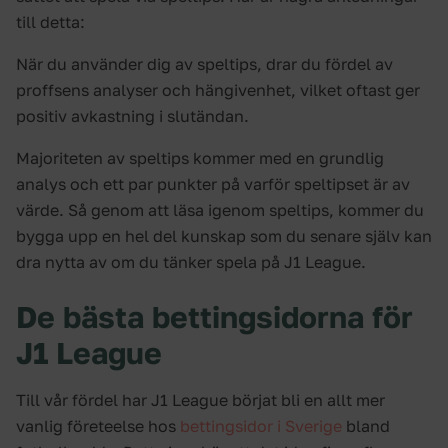
till detta:
När du använder dig av speltips, drar du fördel av
proffsens analyser och hängivenhet, vilket oftast ger
positiv avkastning i slutändan.
Majoriteten av speltips kommer med en grundlig
analys och ett par punkter på varför speltipset är av
värde. Så genom att läsa igenom speltips, kommer du
bygga upp en hel del kunskap som du senare själv kan
dra nytta av om du tänker spela på J1 League.
De bästa bettingsidorna för
J1 League
Till vår fördel har J1 League börjat bli en allt mer
vanlig företeelse hos
bettingsidor i Sverige
bland