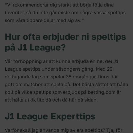
“Vi rekommenderar dig starkt att börja följa dina
favoriter, så du inte går miste om några vassa speltips
som våra tippare delar med sig av.”
Hur ofta erbjuder ni speltips
på J1 League?
Vår förhoppning är att kunna erbjuda en hel del J1
League speltips under säsongens gång. Med 20
deltagande lag som spelar 38 omgångar, finns där
gott om matcher att spela på. Det bästa sättet att hålla
koll på vilka speltips som erbjuds på betting.com är
att hålla utkik lite då och då här på sidan.
J1 League Experttips
Varför skall jag använda mig av era speltips? Tja, för