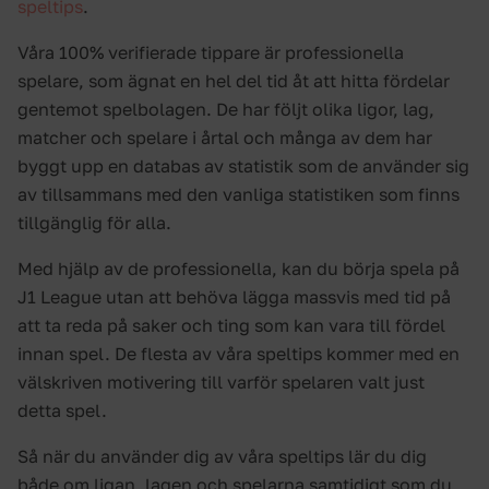
speltips
.
Våra 100% verifierade tippare är professionella
spelare, som ägnat en hel del tid åt att hitta fördelar
gentemot spelbolagen. De har följt olika ligor, lag,
matcher och spelare i årtal och många av dem har
byggt upp en databas av statistik som de använder sig
av tillsammans med den vanliga statistiken som finns
tillgänglig för alla.
Med hjälp av de professionella, kan du börja spela på
J1 League utan att behöva lägga massvis med tid på
att ta reda på saker och ting som kan vara till fördel
innan spel. De flesta av våra speltips kommer med en
välskriven motivering till varför spelaren valt just
detta spel.
Så när du använder dig av våra speltips lär du dig
både om ligan, lagen och spelarna samtidigt som du