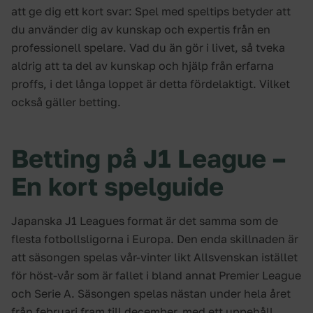
att ge dig ett kort svar: Spel med speltips betyder att
du använder dig av kunskap och expertis från en
professionell spelare. Vad du än gör i livet, så tveka
aldrig att ta del av kunskap och hjälp från erfarna
proffs, i det långa loppet är detta fördelaktigt. Vilket
också gäller betting.
Betting på J1 League –
En kort spelguide
Japanska J1 Leagues format är det samma som de
flesta fotbollsligorna i Europa. Den enda skillnaden är
att säsongen spelas vår-vinter likt Allsvenskan istället
för höst-vår som är fallet i bland annat Premier League
och Serie A. Säsongen spelas nästan under hela året
från februari fram till december, med ett uppehåll