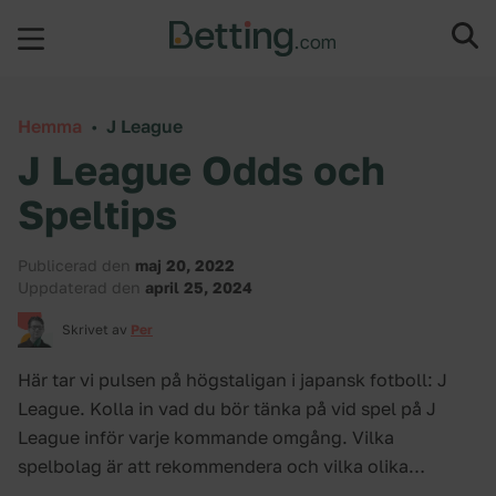
Hoppa till innehåll
Hemma
•
J League
J League Odds och
Speltips
Publicerad den
maj 20, 2022
Uppdaterad den
april 25, 2024
Skrivet av
Per
Här tar vi pulsen på högstaligan i japansk fotboll: J
League. Kolla in vad du bör tänka på vid spel på J
League inför varje kommande omgång. Vilka
spelbolag är att rekommendera och vilka olika
oddsmarknader finns att tillgå?