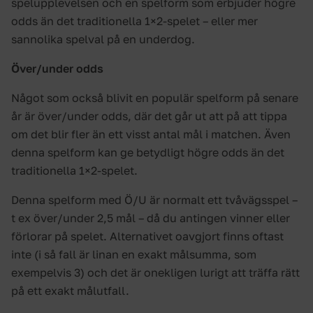
spelupplevelsen och en spelform som erbjuder högre
odds än det traditionella 1×2-spelet – eller mer
sannolika spelval på en underdog.
Över/under odds
Något som också blivit en populär spelform på senare
år är över/under odds, där det går ut att på att tippa
om det blir fler än ett visst antal mål i matchen. Även
denna spelform kan ge betydligt högre odds än det
traditionella 1×2-spelet.
Denna spelform med Ö/U är normalt ett tvåvägsspel –
t ex över/under 2,5 mål – då du antingen vinner eller
förlorar på spelet. Alternativet oavgjort finns oftast
inte (i så fall är linan en exakt målsumma, som
exempelvis 3) och det är onekligen lurigt att träffa rätt
på ett exakt målutfall.