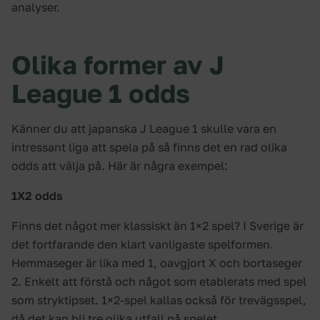
analyser.
Olika former av J
League 1 odds
Känner du att japanska J League 1 skulle vara en
intressant liga att spela på så finns det en rad olika
odds att välja på. Här är några exempel:
1X2 odds
Finns det något mer klassiskt än 1×2 spel? I Sverige är
det fortfarande den klart vanligaste spelformen.
Hemmaseger är lika med 1, oavgjort X och bortaseger
2. Enkelt att förstå och något som etablerats med spel
som stryktipset. 1×2-spel kallas också för trevägsspel,
då det kan bli tre olika utfall på spelet.