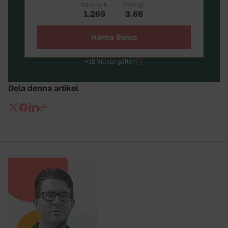
Danmark
Sverige
1.269
3.66
Hämta Bonus
+18 Villkor gäller
Dela denna artikel