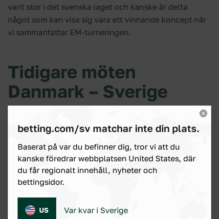
varit stor i det svenska laget och kanske är detta
något som kan visa sig vara ett vinnande koncept när
vi sammanfattar EM-turneringen.
Tidigare möten
Danmark – Sverige
Fem senaste:
betting.com/sv matchar inte din plats.
29.04.23 Danmark – Sverige 37-31
Baserat på var du befinner dig, tror vi att du
16.10.22 Sverige – Danmark 34-32
kanske föredrar webbplatsen United States, där
16.04.22 Sverige – Danmark 23-31
du får regionalt innehåll, nyheter och
01.08.21 Danmark – Sverige 30-33
bettingsidor.
12.07.21 Danmark – Sverige 31-30
Danmark har ett litet övertag på Sverige sett till de fem
Var kvar i Sverige
US