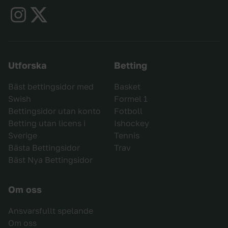
Utforska
Betting
Bäst bettingsidor med
Basket
Swish
Formel 1
Bettingsidor utan konto
Fotboll
Betting utan licens i
Ishockey
Sverige
Tennis
Bästa Bettingsidor
Trav
Bäst Nya Bettingsidor
Om oss
Ansvarsfullt spelande
Om oss