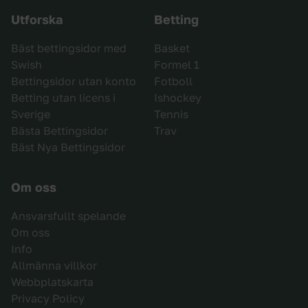
Utforska
Betting
Bäst bettingsidor med
Basket
Swish
Formel 1
Bettingsidor utan konto
Fotboll
Betting utan licens i
Ishockey
Sverige
Tennis
Bästa Bettingsidor
Trav
Bäst Nya Bettingsidor
Om oss
Ansvarsfullt spelande
Om oss
Info
Allmänna villkor
Webbplatskarta
Privacy Policy