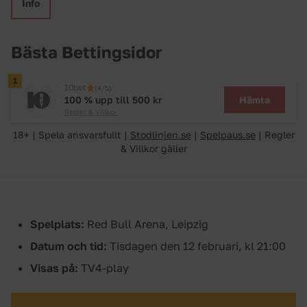
Info
Bästa Bettingsidor
1
10bet
(4/5)
Hämta
100 % upp till 500 kr
Regler & Villkor
18+ | Spela ansvarsfullt |
Stodlinjen.se
|
Spelpaus.se
| Regler
& Villkor gäller
Spelplats:
Red Bull Arena, Leipzig
Datum och tid:
Tisdagen den 12 februari, kl 21:00
Visas på:
TV4-play