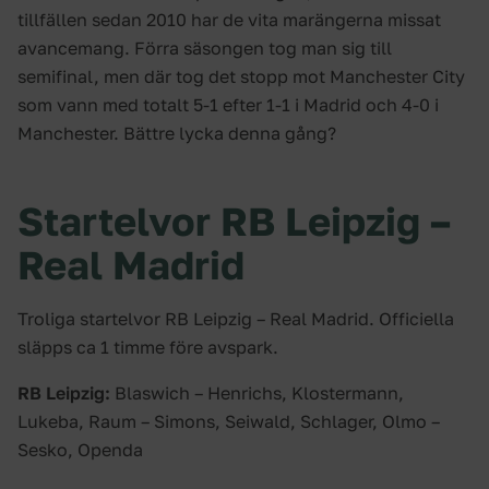
tillfällen sedan 2010 har de vita marängerna missat
avancemang. Förra säsongen tog man sig till
semifinal, men där tog det stopp mot Manchester City
som vann med totalt 5-1 efter 1-1 i Madrid och 4-0 i
Manchester. Bättre lycka denna gång?
Startelvor RB Leipzig –
Real Madrid
Troliga startelvor RB Leipzig – Real Madrid. Officiella
släpps ca 1 timme före avspark.
RB Leipzig:
Blaswich – Henrichs, Klostermann,
Lukeba, Raum – Simons, Seiwald, Schlager, Olmo –
Sesko, Openda