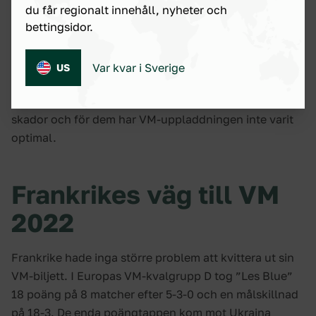
Här kan Deschamps välja och vraka bland stjärnor
du får regionalt innehåll, nyheter och
bettingsidor.
som Varane, Pavard, Upamecano, Hernandez, Mendy
och inte minst Fofana som nyligen gick till Chelsea
från Leicester. Det som stör en smula i det franska
Var kvar i Sverige
US
lägret är alla skadorna som poppat upp under hösten.
Hernandez, Kimpembe och Digne har dragits med
skador och för dem har VM-uppladdningen inte varit
optimal.
Frankrikes väg till VM
2022
Frankrike hade inga större problem att kvittera ut sin
VM-biljett. I Europas VM-kvalgrupp D tog ”Les Blue”
18 poäng på 8 matcher efter 5-3-0 och en målskillnad
på 18-3. De enda poängtappen kom mot Ukraina