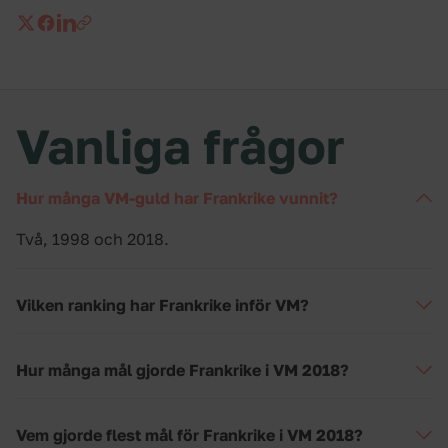
Vanliga frågor
Hur många VM-guld har Frankrike vunnit?
Två, 1998 och 2018.
Vilken ranking har Frankrike inför VM?
Frankrike är rankade som nummer tre på FIFA-
Hur många mål gjorde Frankrike i VM 2018?
världsranking.
14 stycken totalt.
Vem gjorde flest mål för Frankrike i VM 2018?