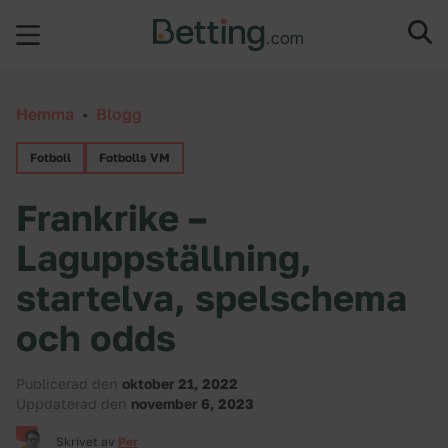
Hoppa till innehåll
Hemma
•
Blogg
Fotboll
Fotbolls VM
Frankrike –
Laguppställning,
startelva, spelschema
och odds
Publicerad den
oktober 21, 2022
Uppdaterad den
november 6, 2023
Skrivet av
Per