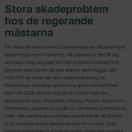
Stora skadeproblem
hos de regerande
mästarna
Få nationer kan normal stoltsera med en så pass stark
spelartrupp som Frankrike. På pappret är det få lag
som kan mäta sig med ett helt ordinarie franskt VM-
lag men med tanke på alla skador som duggat tätt
inför VM så råder där stor osäkerhet kring om
Deschamps manskap ska kunna göra om bedriften
från VM 2018 då man tog guld. I Qatar saknas
storstjärnor som: Benzema, Nkuku, Pogba, Kanté och
Kimpembe. Spelare som gått in i de flesta startelvorna
i VM. Det kanske allra största avbräcket är att Bollon
d’or vinnaren Karim Benzema inte finns med. Real
Madrid-anfallaren har glänst rejält under det senaste