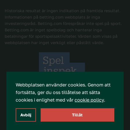
Historiska resultat är ingen indikation på framtida resultat.
Informationen på betting.com webbplats är inga
investeringsråd. Betting.com förespråkar inte spel på sport.
Betting.com är inget spelbolag och hanterar inga
betalningar för sportspelsaktiviteter. Värden som visas på
webbplatsen har inget verkligt eller påstått värde.
Webbplatsen använder cookies.
Genom att
fortsätta, ger du oss tillåtelse att sätta
cookies i enlighet med vår
cookie policy
.
Avböj
Tillåt