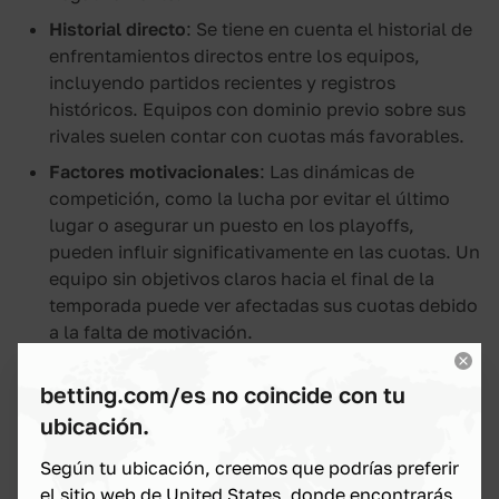
Historial directo
: Se tiene en cuenta el historial de
enfrentamientos directos entre los equipos,
incluyendo partidos recientes y registros
históricos. Equipos con dominio previo sobre sus
rivales suelen contar con cuotas más favorables.
Factores motivacionales
: Las dinámicas de
competición, como la lucha por evitar el último
lugar o asegurar un puesto en los playoffs,
pueden influir significativamente en las cuotas. Un
equipo sin objetivos claros hacia el final de la
temporada puede ver afectadas sus cuotas debido
a la falta de motivación.
Estos y otros factores son meticulosamente
betting.com/es no coincide con tu
analizados por las casas de apuestas para ofrecer
ubicación.
cuotas precisas y competitivas en los encuentros de
fútbol, proporcionando a los apostantes información
Según tu ubicación, creemos que podrías preferir
clave para tomar decisiones informadas.
el sitio web de United States, donde encontrarás