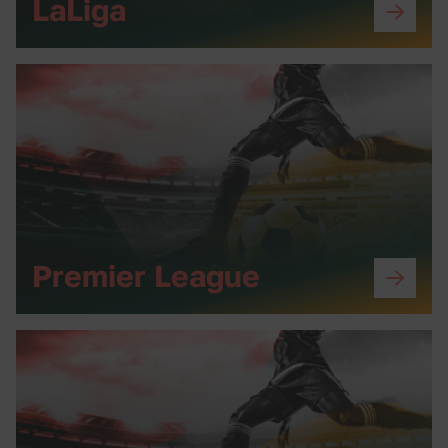
LaLiga
Premier League