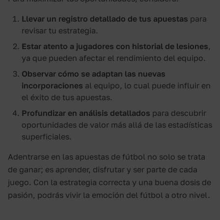
Llevar un registro detallado de tus apuestas
para
revisar tu estrategia.
Estar atento a jugadores con historial de lesiones
,
ya que pueden afectar el rendimiento del equipo.
Observar cómo se adaptan las nuevas
incorporaciones
al equipo, lo cual puede influir en
el éxito de tus apuestas.
Profundizar en análisis detallados
para descubrir
oportunidades de valor más allá de las estadísticas
superficiales.
Adentrarse en las apuestas de fútbol no solo se trata
de ganar; es aprender, disfrutar y ser parte de cada
juego. Con la estrategia correcta y una buena dosis de
pasión, podrás vivir la emoción del fútbol a otro nivel.