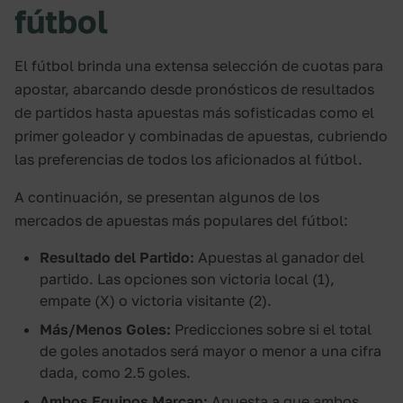
fútbol
El fútbol brinda una extensa selección de cuotas para
apostar, abarcando desde pronósticos de resultados
de partidos hasta apuestas más sofisticadas como el
primer goleador y combinadas de apuestas, cubriendo
las preferencias de todos los aficionados al fútbol.
A continuación, se presentan algunos de los
mercados de apuestas más populares del fútbol:
Resultado del Partido:
Apuestas al ganador del
partido. Las opciones son victoria local (1),
empate (X) o victoria visitante (2).
Más/Menos Goles:
Predicciones sobre si el total
de goles anotados será mayor o menor a una cifra
dada, como 2.5 goles.
Ambos Equipos Marcan:
Apuesta a que ambos