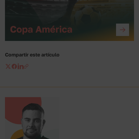
Copa América
Compartir este artículo