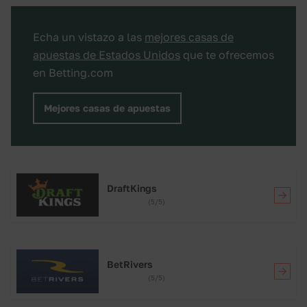
Echa un vistazo a las
mejores casas de
apuestas de Estados Unidos
que te ofrecemos
en Betting.com
Mejores casas de apuestas
DraftKings
(5/5)
BetRivers
(5/5)