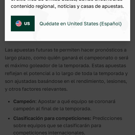
contenido regional, noticias y casas de apuestas.
Cuotas de futuro en el
Quédate en United States (Español)
US
fútbol
Las apuestas futuras te permiten hacer pronósticos a
largo plazo, como quién ganará el campeonato o será
el máximo goleador de la temporada. Estas apuestas
reflejan el potencial a lo largo de toda la temporada y
son ajustadas basándose en el rendimiento, lesiones,
y otros factores relevantes.
Campeón
: Apostar a qué equipo se coronará
campeón al final de la temporada.
Clasificación para competiciones:
Predicciones
sobre equipos que se clasificarán para
competiciones internacionales.