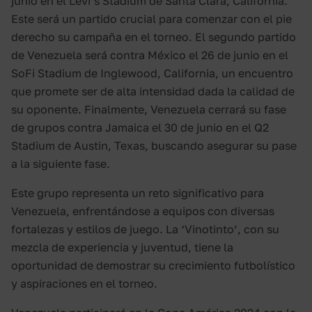
junio en el Levi’s Stadium de Santa Clara, California.
Este será un partido crucial para comenzar con el pie
derecho su campaña en el torneo. El segundo partido
de Venezuela será contra México el 26 de junio en el
SoFi Stadium de Inglewood, California, un encuentro
que promete ser de alta intensidad dada la calidad de
su oponente. Finalmente, Venezuela cerrará su fase
de grupos contra Jamaica el 30 de junio en el Q2
Stadium de Austin, Texas, buscando asegurar su pase
a la siguiente fase.
Este grupo representa un reto significativo para
Venezuela, enfrentándose a equipos con diversas
fortalezas y estilos de juego. La ‘Vinotinto’, con su
mezcla de experiencia y juventud, tiene la
oportunidad de demostrar su crecimiento futbolístico
y aspiraciones en el torneo.