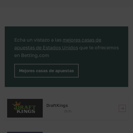
Echa un vistazo a las
mejores casas de
apuestas de Estados Unidos
que te ofrecemos
en Betting.com
Mejores casas de apuestas
DraftKings
(5/5)