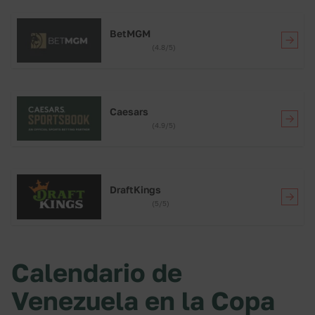
BetMGM
(4.8/5)
Caesars
(4.9/5)
DraftKings
(5/5)
Calendario de
Venezuela en la Copa