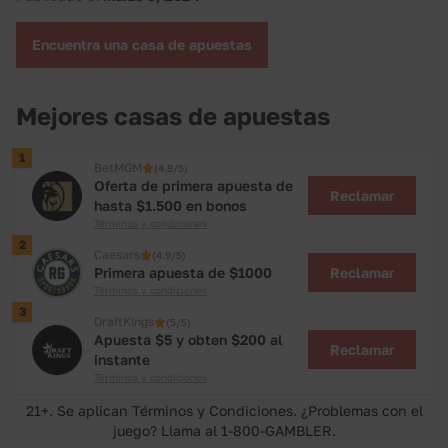
Encuentra una casa de apuestas
Mejores casas de apuestas
1
BetMGM
(4.8/5)
Oferta de primera apuesta de
Reclamar
hasta $1.500 en bonos
Términos y condiciones
2
Caesars
(4.9/5)
Reclamar
Primera apuesta de $1000
Términos y condiciones
3
DraftKings
(5/5)
Apuesta $5 y obten $200 al
Reclamar
instante
Términos y condiciones
21+. Se aplican Términos y Condiciones. ¿Problemas con el
juego? Llama al 1-800-GAMBLER.