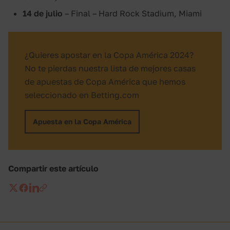
14 de julio
– Final – Hard Rock Stadium, Miami
¿Quieres apostar en la Copa América 2024?
No te pierdas nuestra lista de mejores casas
de apuestas de Copa América que hemos
seleccionado en Betting.com
Apuesta en la Copa América
Compartir este artículo