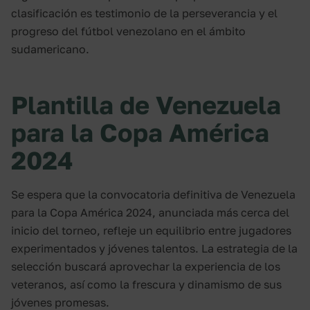
clasificación es testimonio de la perseverancia y el
progreso del fútbol venezolano en el ámbito
sudamericano.
Plantilla de Venezuela
para la Copa América
2024
Se espera que la convocatoria definitiva de Venezuela
para la Copa América 2024, anunciada más cerca del
inicio del torneo, refleje un equilibrio entre jugadores
experimentados y jóvenes talentos. La estrategia de la
selección buscará aprovechar la experiencia de los
veteranos, así como la frescura y dinamismo de sus
jóvenes promesas.