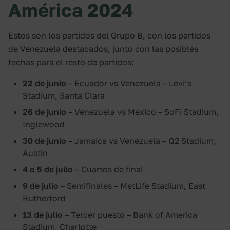
América 2024
Estos son los partidos del Grupo B, con los partidos
de Venezuela destacados, junto con las posibles
fechas para el resto de partidos:
22 de junio
– Ecuador vs Venezuela – Levi’s
Stadium, Santa Clara
26 de junio
– Venezuela vs México – SoFi Stadium,
Inglewood
30 de junio
– Jamaica vs Venezuela – Q2 Stadium,
Austin
4 o 5 de julio
– Cuartos de final
9 de julio
– Semifinales – MetLife Stadium, East
Rutherford
13 de julio
– Tercer puesto – Bank of America
Stadium, Charlotte